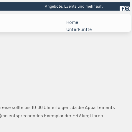
Angebote, Events und mehr auf:
Home
Unterkünfte
Alle Unterkünfte
Auszeit für die Familie
Urlaub mit Meerblick
Urlaub mit Hund
Urlaub mit Strandkorb
Barrierefreier Urlaub
Angebote & Last Minute
Unsere Häuser
Alle Häuser
breise sollte bis 10:00 Uhr erfolgen, da die Appartements
Appartementhaus
(ein entsprechendes Exemplar der ERV liegt Ihren
Ostseeresidenz
Appartement Bosau