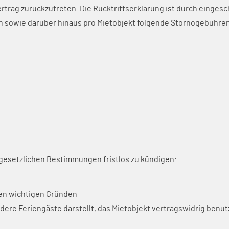
ertrag zurückzutreten. Die Rücktrittserklärung ist durch eingesch
en sowie darüber hinaus pro Mietobjekt folgende Stornogebühren
 gesetzlichen Bestimmungen fristlos zu kündigen:
igen wichtigen Gründen
ere Feriengäste darstellt, das Mietobjekt vertragswidrig benutz