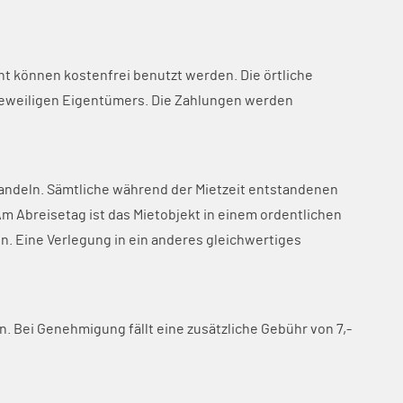
Ferienhaus Hafenperle
Ferienhaus Landliebe
Haus Bellevue
Haus Dünengras
nt können kostenfrei benutzt werden. Die örtliche
Haus Hanseatic
es jeweiligen Eigentümers. Die Zahlungen werden
Haus Meerdüne
Haus Schöne Aussicht
Haus Seerose
Ostsee-Ferienpark
ehandeln. Sämtliche während der Mietzeit entstandenen
 Abreisetag ist das Mietobjekt in einem ordentlichen
Vermieter werden
n. Eine Verlegung in ein anderes gleichwertiges
Kontakt
. Bei Genehmigung fällt eine zusätzliche Gebühr von 7,-