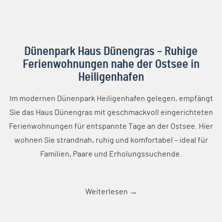
Unsere Häuser
Alle Häuser
Appartementhaus
Ostseeresidenz
Dünenpark Haus Dünengras – Ruhige
Appartement
Ferienwohnungen nahe der Ostsee in
Bosau
Heiligenhafen
Ferienhaus
Hafenperle
Im modernen Dünenpark Heiligenhafen gelegen, empfängt
Ferienhaus
Sie das Haus Dünengras mit geschmackvoll eingerichteten
Landliebe
Haus Bellevue
Ferienwohnungen für entspannte Tage an der Ostsee. Hier
Haus Dünengras
wohnen Sie strandnah, ruhig und komfortabel – ideal für
Haus Hanseatic
Familien, Paare und Erholungssuchende.
Haus Meerdüne
Haus Schöne
Aussicht
Weiterlesen →
Haus Seerose
Ostsee-
Ferienpark