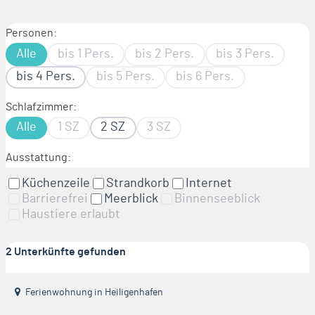
Personen:
Vermieter werden
Alle
bis 1 Pers.
bis 2 Pers.
bis 3 Pers.
Kontakt
bis 4 Pers.
bis 5 Pers.
bis 6 Pers.
Schlafzimmer:
Alle
1 SZ
2 SZ
3 SZ
Ausstattung:
Küchenzeile
Strandkorb
Internet
Barrierefrei
Meerblick
Binnenseeblick
Haustiere erlaubt
2 Unterkünfte gefunden
Ferienwohnung in Heiligenhafen