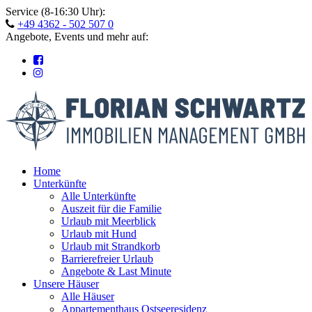
Skip
Service (8-16:30 Uhr):
to
+49 4362 - 502 507 0
content
Angebote, Events und mehr auf:
Home
Unterkünfte
Alle Unterkünfte
Auszeit für die Familie
Urlaub mit Meerblick
Urlaub mit Hund
Urlaub mit Strandkorb
Barrierefreier Urlaub
Angebote & Last Minute
Unsere Häuser
Alle Häuser
Appartementhaus Ostseeresidenz