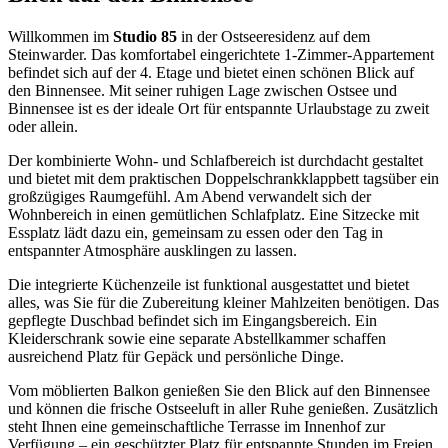
Willkommen im
Studio 85
in der Ostseeresidenz auf dem
Steinwarder. Das komfortabel eingerichtete 1-Zimmer-Appartement
befindet sich auf der 4. Etage und bietet einen schönen Blick auf
den Binnensee. Mit seiner ruhigen Lage zwischen Ostsee und
Binnensee ist es der ideale Ort für entspannte Urlaubstage zu zweit
oder allein.
Der kombinierte Wohn- und Schlafbereich ist durchdacht gestaltet
und bietet mit dem praktischen Doppelschrankklappbett tagsüber ein
großzügiges Raumgefühl. Am Abend verwandelt sich der
Wohnbereich in einen gemütlichen Schlafplatz. Eine Sitzecke mit
Essplatz lädt dazu ein, gemeinsam zu essen oder den Tag in
entspannter Atmosphäre ausklingen zu lassen.
Die integrierte Küchenzeile ist funktional ausgestattet und bietet
alles, was Sie für die Zubereitung kleiner Mahlzeiten benötigen. Das
gepflegte Duschbad befindet sich im Eingangsbereich. Ein
Kleiderschrank sowie eine separate Abstellkammer schaffen
ausreichend Platz für Gepäck und persönliche Dinge.
Vom möblierten Balkon genießen Sie den Blick auf den Binnensee
und können die frische Ostseeluft in aller Ruhe genießen. Zusätzlich
steht Ihnen eine gemeinschaftliche Terrasse im Innenhof zur
Verfügung – ein geschützter Platz für entspannte Stunden im Freien.