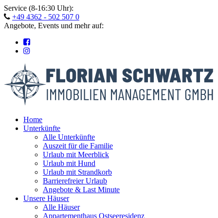
Skip
Service (8-16:30 Uhr):
to
+49 4362 - 502 507 0
content
Angebote, Events und mehr auf:
Home
Unterkünfte
Alle Unterkünfte
Auszeit für die Familie
Urlaub mit Meerblick
Urlaub mit Hund
Urlaub mit Strandkorb
Barrierefreier Urlaub
Angebote & Last Minute
Unsere Häuser
Alle Häuser
Appartementhaus Ostseeresidenz