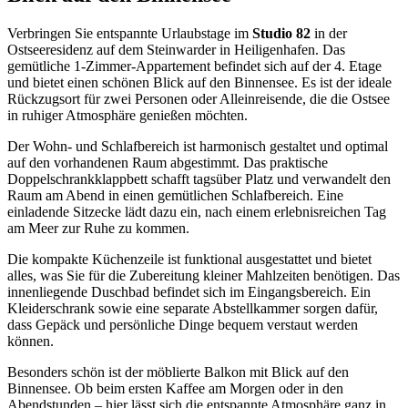
Verbringen Sie entspannte Urlaubstage im
Studio 82
in der
Ostseeresidenz auf dem Steinwarder in Heiligenhafen. Das
gemütliche 1-Zimmer-Appartement befindet sich auf der 4. Etage
und bietet einen schönen Blick auf den Binnensee. Es ist der ideale
Rückzugsort für zwei Personen oder Alleinreisende, die die Ostsee
in ruhiger Atmosphäre genießen möchten.
Der Wohn- und Schlafbereich ist harmonisch gestaltet und optimal
auf den vorhandenen Raum abgestimmt. Das praktische
Doppelschrankklappbett schafft tagsüber Platz und verwandelt den
Raum am Abend in einen gemütlichen Schlafbereich. Eine
einladende Sitzecke lädt dazu ein, nach einem erlebnisreichen Tag
am Meer zur Ruhe zu kommen.
Die kompakte Küchenzeile ist funktional ausgestattet und bietet
alles, was Sie für die Zubereitung kleiner Mahlzeiten benötigen. Das
innenliegende Duschbad befindet sich im Eingangsbereich. Ein
Kleiderschrank sowie eine separate Abstellkammer sorgen dafür,
dass Gepäck und persönliche Dinge bequem verstaut werden
können.
Besonders schön ist der möblierte Balkon mit Blick auf den
Binnensee. Ob beim ersten Kaffee am Morgen oder in den
Abendstunden – hier lässt sich die entspannte Atmosphäre ganz in