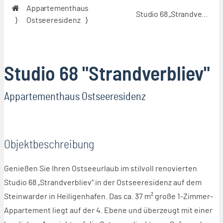
Unsere Häuser
Appartementhaus
Studio 68 „Strandverbliev“
Alle Häu
Ostseeresidenz
Apparte
Ostseere
Apparte
Bosau
Studio 68 "Strandverbliev"
Ferienha
Hafenper
Appartementhaus Ostseeresidenz
Ferienha
Landlieb
Haus Bel
Haus Dü
Objektbeschreibung
Haus Han
Haus Me
Genießen Sie Ihren Ostseeurlaub im stilvoll renovierten
Haus Sc
Studio 68 „Strandverbliev“ in der Ostseeresidenz auf dem
Aussicht
Steinwarder in Heiligenhafen. Das ca. 37 m² große 1-Zimmer-
Haus Se
Ostsee-
Appartement liegt auf der 4. Ebene und überzeugt mit einer
Ferienpa