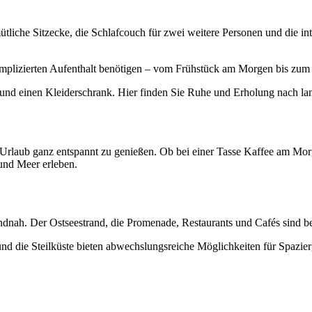
tliche Sitzecke, die Schlafcouch für zwei weitere Personen und die in
 unkomplizierten Aufenthalt benötigen – vom Frühstück am Morgen bis
 und einen Kleiderschrank. Hier finden Sie Ruhe und Erholung nach l
en Urlaub ganz entspannt zu genießen. Ob bei einer Tasse Kaffee am 
 und Meer erleben.
ndnah. Der Ostseestrand, die Promenade, Restaurants und Cafés sind b
 und die Steilküste bieten abwechslungsreiche Möglichkeiten für Spaz