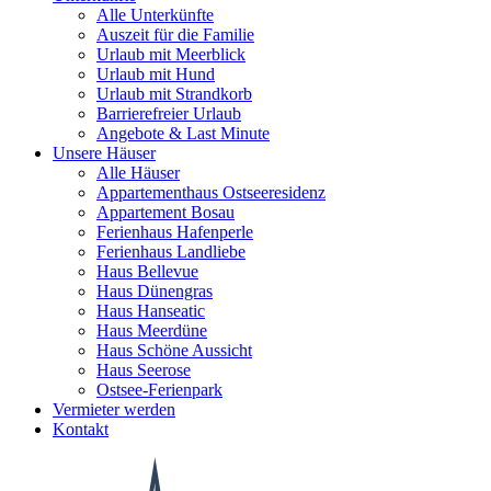
Alle Unterkünfte
Auszeit für die Familie
Urlaub mit Meerblick
Urlaub mit Hund
Urlaub mit Strandkorb
Barrierefreier Urlaub
Angebote & Last Minute
Unsere Häuser
Alle Häuser
Appartementhaus Ostseeresidenz
Appartement Bosau
Ferienhaus Hafenperle
Ferienhaus Landliebe
Haus Bellevue
Haus Dünengras
Haus Hanseatic
Haus Meerdüne
Haus Schöne Aussicht
Haus Seerose
Ostsee-Ferienpark
Vermieter werden
Kontakt