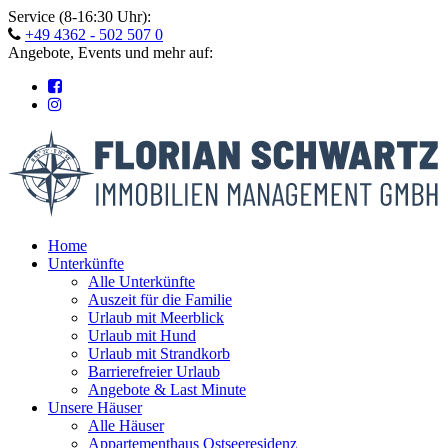
Skip
Service (8-16:30 Uhr):
to
+49 4362 - 502 507 0
content
Angebote, Events und mehr auf:
Home
Unterkünfte
Alle Unterkünfte
Auszeit für die Familie
Urlaub mit Meerblick
Urlaub mit Hund
Urlaub mit Strandkorb
Barrierefreier Urlaub
Angebote & Last Minute
Unsere Häuser
Alle Häuser
Appartementhaus Ostseeresidenz