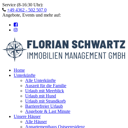
Skip
Service (8-16:30 Uhr):
to
+49 4362 - 502 507 0
content
Angebote, Events und mehr auf:
Home
Unterkünfte
Alle Unterkünfte
Auszeit für die Familie
Urlaub mit Meerblick
Urlaub mit Hund
Urlaub mit Strandkorb
Barrierefreier Urlaub
Angebote & Last Minute
Unsere Häuser
Alle Häuser
Appartementhaus Ostseeresidenz