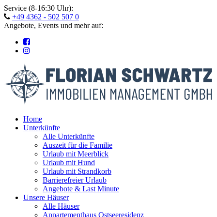
Skip
Service (8-16:30 Uhr):
to
+49 4362 - 502 507 0
content
Angebote, Events und mehr auf:
Home
Unterkünfte
Alle Unterkünfte
Auszeit für die Familie
Urlaub mit Meerblick
Urlaub mit Hund
Urlaub mit Strandkorb
Barrierefreier Urlaub
Angebote & Last Minute
Unsere Häuser
Alle Häuser
Appartementhaus Ostseeresidenz