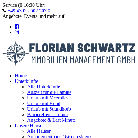
Skip
Service (8-16:30 Uhr):
to
+49 4362 - 502 507 0
content
Angebote, Events und mehr auf:
Home
Unterkünfte
Alle Unterkünfte
Auszeit für die Familie
Urlaub mit Meerblick
Urlaub mit Hund
Urlaub mit Strandkorb
Barrierefreier Urlaub
Angebote & Last Minute
Unsere Häuser
Alle Häuser
Appartementhaus Ostseeresidenz