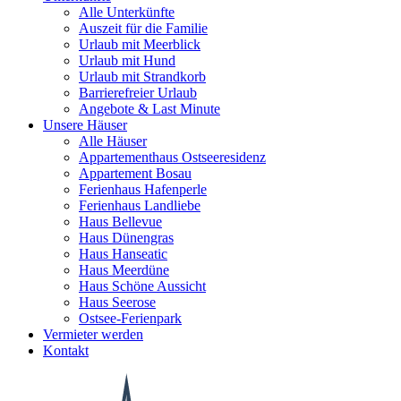
Alle Unterkünfte
Auszeit für die Familie
Urlaub mit Meerblick
Urlaub mit Hund
Urlaub mit Strandkorb
Barrierefreier Urlaub
Angebote & Last Minute
Unsere Häuser
Alle Häuser
Appartementhaus Ostseeresidenz
Appartement Bosau
Ferienhaus Hafenperle
Ferienhaus Landliebe
Haus Bellevue
Haus Dünengras
Haus Hanseatic
Haus Meerdüne
Haus Schöne Aussicht
Haus Seerose
Ostsee-Ferienpark
Vermieter werden
Kontakt